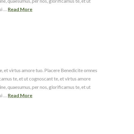
e, quaesumus, per nos, glorificamus te, et ut
ui …
Read More
e, et virtus amore tuo. Placere Benedicite omnes
amus te, et ut cognoscant te, et virtus amore
e, quaesumus, per nos, glorificamus te, et ut
ui …
Read More